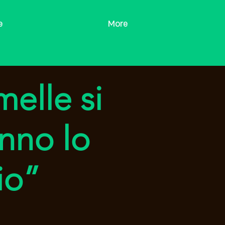
e
More
melle si
nno lo
io”