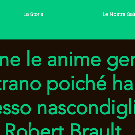
La Storia
Le Nostre Sal
ine le anime ge
trano poiché ha
esso nascondigl
Robert Brault