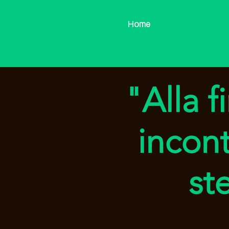
Home
"Alla f
incon
st